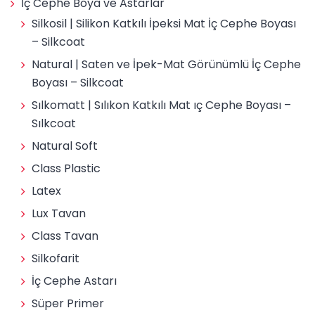
İç Cephe Boya ve Astarlar
Silkosil | Silikon Katkılı İpeksi Mat İç Cephe Boyası
– Silkcoat
Natural | Saten ve İpek-Mat Görünümlü İç Cephe
Boyası – Silkcoat
Sılkomatt | Sılıkon Katkılı Mat ıç Cephe Boyası –
Sılkcoat
Natural Soft
Class Plastic
Latex
Lux Tavan
Class Tavan
Silkofarit
İç Cephe Astarı
Süper Primer