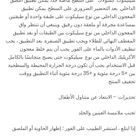
سيليكوت ايسولاك على أسطح ماصة جدًا. يمكن تطبيق اللصق
الداخلي بعد التحضير الضروري على السطح. يمكن تطبيق
المعجون الداخلي من نوع سيليكوت على طبقة واحدة أو طبقتين
بمساعدة مجرفة أو ملعقة دون رقيق. وينبغي أن تنتظر واق
المعجون الداخلي من نوع سيليكوت بين الطبقات أو بعد تطبيق
المعطف النهائي للطلاء ويجب تطبيق الصنفرة. بعد التطبيق ، يجب
تنظيف الأدوات بالماء على الفور. يجب أن يتم خلط معجون
الأكريليك الداخلي من نوع سيليكوت حتى يصبح متجانسًا بالكامل
قبل الاستخدام. يجب أن تكون درجة الحرارة المحيطة والسطحية
بين +5 درجة مئوية و +35 درجة مئوية أثناء التطبيق ووقت
تجفيف المنتج
تحذيرات: – الابتعاد عن متناول الأطفال
تجنب ملامسة العينين والجلد
إذا ابتلع ، استشر الطبيب على الفور ؛ إظهار الحاوية أو الملصق