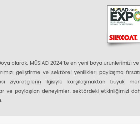
Boya olarak, MÜSİAD 2024’te en yeni boya ürünlerimizi ve 
arımızı geliştirme ve sektörel yenilikleri paylaşma fırsa
rası ziyaretçilerin ilgisiyle karşılaşmaktan büyük 
ar ve paylaşılan deneyimler, sektördeki etkinliğimizi d
.