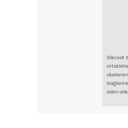
Silkcoat 
ortaklıkl
uluslara
bağlantıl
adım oldu