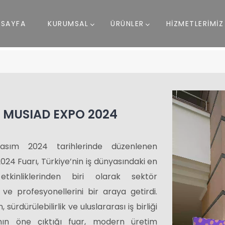
ASAYFA
KURUMSAL
ÜRÜNLER
HİZMETLERİMİZ
MUSIAD EXPO 2024
asım 2024 tarihlerinde düzenlenen
24 Fuarı, Türkiye’nin iş dünyasındaki en
tkinliklerinden biri olarak sektör
ni ve profesyonellerini bir araya getirdi.
 sürdürülebilirlik ve uluslararası iş birliği
nın öne çıktığı fuar, modern üretim