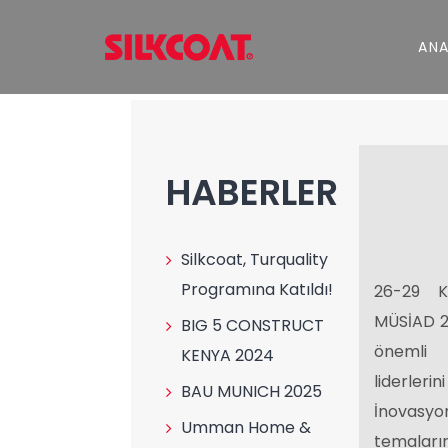
AN
HABERLER
Silkcoat, Turquality
Programına Katıldı!
26-29 K
MÜSİAD 20
BIG 5 CONSTRUCT
önemli e
KENYA 2024
liderleri
BAU MUNICH 2025
İnovasyon,
Umman Home &
temaları