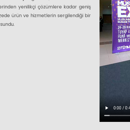
lerinden yenilikçi çözümlere kadar geniş
zede ürün ve hizmetlerin sergilendiği bir
 sundu.