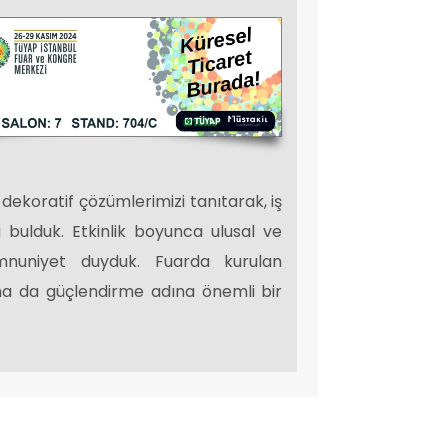
dekoratif çözümlerimizi tanıtarak, iş
tı bulduk. Etkinlik boyunca ulusal ve
memnuniyet duyduk. Fuarda kurulan
aha da güçlendirme adına önemli bir